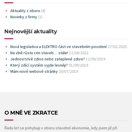
Aktuality z oboru
(4)
Novinky z firmy
(1)
Nejnovější aktuality
Nová legislativa a ELEKTRO část ve stavebním povolení
27/02/2025
Na vlně růstu cen staveb… stále!
12/04/2022
Jednovrstvé zdivo nebo zateplené zdivo?
12/09/2019
Který zdící systém vyjde levněji?
01/09/2019
Mám nové webové stránky
20/07/2019
O MNĚ VE ZKRATCE
Řadu let se pohybuji v oboru stavební ekonomie, kdy jsem již při