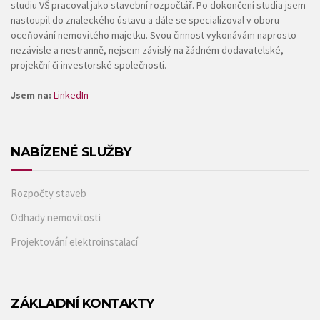
studiu VŠ pracoval jako stavební rozpočtář. Po dokončení studia jsem
nastoupil do znaleckého ústavu a dále se specializoval v oboru
oceňování nemovitého majetku. Svou činnost vykonávám naprosto
nezávisle a nestranně, nejsem závislý na žádném dodavatelské,
projekční či investorské společnosti.
Jsem na:
LinkedIn
NABÍZENÉ SLUŽBY
Rozpočty staveb
Odhady nemovitosti
Projektování elektroinstalací
ZÁKLADNÍ KONTAKTY