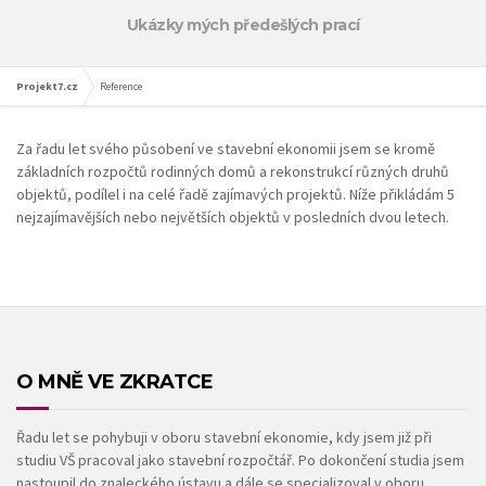
Ukázky mých předešlých prací
Projekt7.cz
Reference
Za řadu let svého působení ve stavební ekonomii jsem se kromě
základních rozpočtů rodinných domů a rekonstrukcí různých druhů
objektů, podílel i na celé řadě zajímavých projektů. Níže přikládám 5
nejzajímavějších nebo největších objektů v posledních dvou letech.
O MNĚ VE ZKRATCE
Řadu let se pohybuji v oboru stavební ekonomie, kdy jsem již při
studiu VŠ pracoval jako stavební rozpočtář. Po dokončení studia jsem
nastoupil do znaleckého ústavu a dále se specializoval v oboru