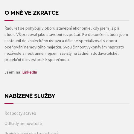
O MNĚ VE ZKRATCE
Řadu let se pohybuji v oboru stavební ekonomie, kdy jsem již při
studiu VŠ pracoval jako stavební rozpočtář. Po dokončení studia jsem
nastoupil do znaleckého ústavu a dále se specializoval v oboru
oceňování nemovitého majetku. Svou činnost vykonávám naprosto
nezávisle a nestranně, nejsem závislý na žádném dodavatelské,
projekční či investorské společnosti.
Jsem na:
LinkedIn
NABÍZENÉ SLUŽBY
Rozpočty staveb
Odhady nemovitosti
Projektování elektroinstalací